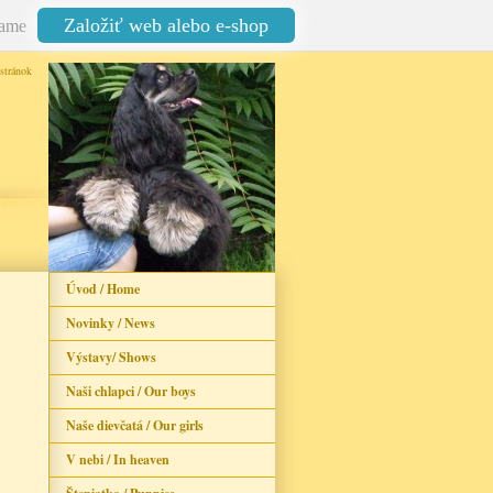
Založiť web alebo e-shop
ame
stránok
Úvod / Home
Novinky / News
Výstavy/ Shows
Naši chlapci / Our boys
Naše dievčatá / Our girls
V nebi / In heaven