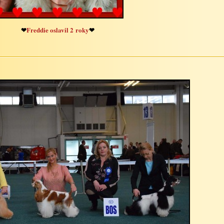
❤
Freddie
oslavil
2
roky
❤