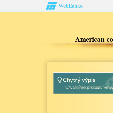
WebĽahko
American coc