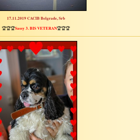
17.11.2019 CACIB Belgrade, Srb
Sassy 3. BIS VETERAN
🏆🏆🏆
🏆🏆🏆