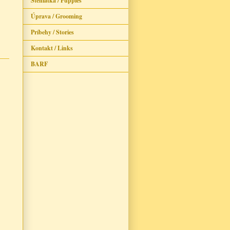
Šteniatka / Puppies
Úprava / Grooming
Príbehy / Stories
Kontakt / Links
BARF